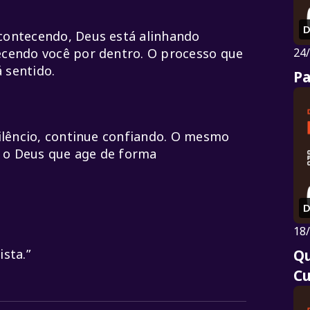
D
contecendo, Deus está alinhando
ecendo você por dentro. O processo que
24
 sentido.
Pa
silêncio, continue confiando. O mesmo
 o Deus que age de forma
D
18
Q
sta.”
Cu