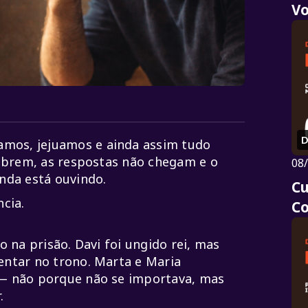
Vo
D
mos, jejuamos e ainda assim tudo
 abrem, as respostas não chegam e o
08
nda está ouvindo.
C
cia.
C
o na prisão. Davi foi ungido rei, mas
entar no trono. Marta e Maria
 — não porque não se importava, mas
.